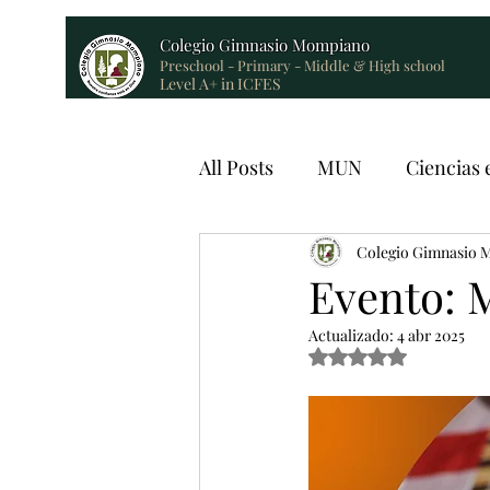
Colegio Gimnasio Mompiano
Preschool - Primary - Middle & High school
Level A+ in ICFES
All Posts
MUN
Ciencias 
Bienestar Estudiantil
Colegio Gimnasio
Evento: 
Actualizado:
4 abr 2025
Obtuvo NaN de 5 est