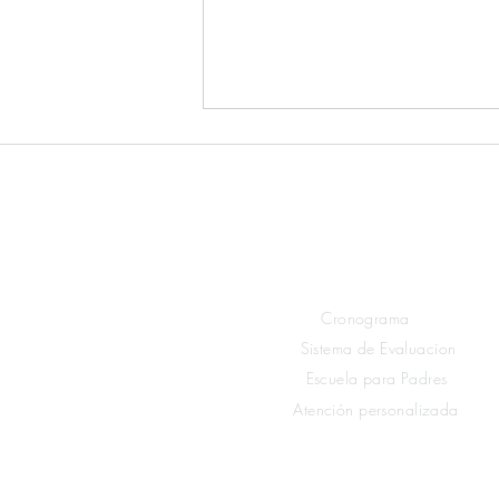
Links rápidos
Estudiantes
Cronograma
Día Mundial de
Sistema de Evaluacion
Concienciación sobre el
Escuela para Padres
Autismo
Atención personalizada