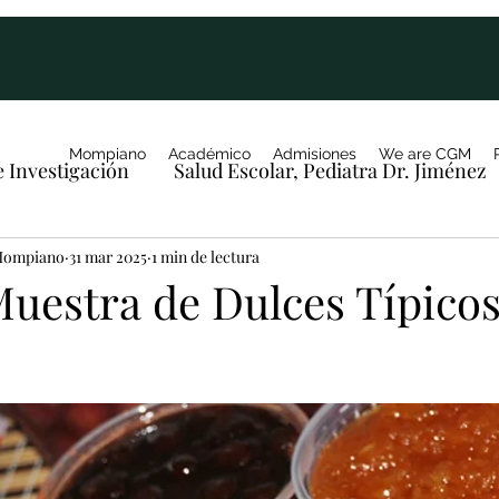
Mompiano
Académico
Admisiones
We are CGM
e Investigación
Salud Escolar, Pediatra Dr. Jiménez
 Mompiano
31 mar 2025
1 min de lectura
Muestra de Dulces Típico
rellas.