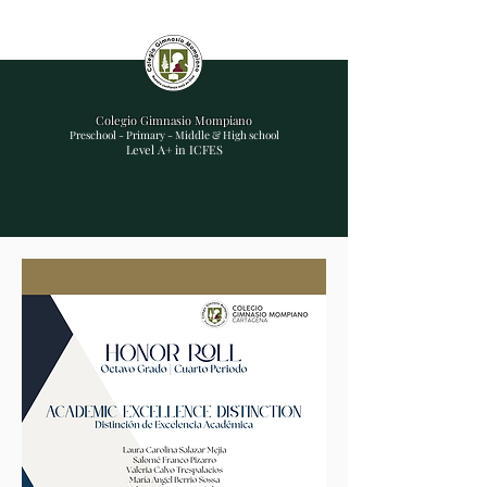
Colegio Gimnasio Mompiano
Preschool - Primary - Middle & High school
Level A+ in ICFES