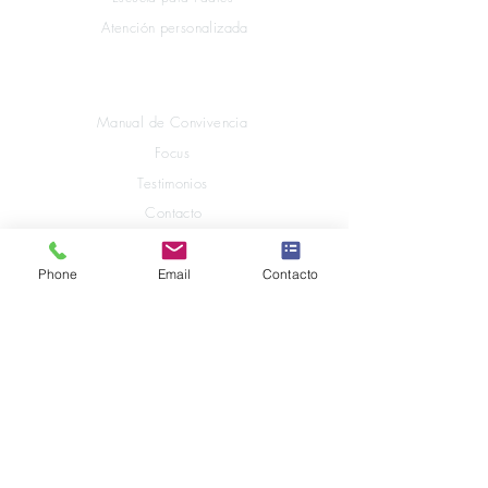
Atención personalizada
Explora Mompiano
Manual de Convivencia
Focus
Testimonios
Contacto
Phone
Email
Contacto
Enlaces Legales
Trabaja con nosotros
Política de Tratamiento de Datos Personales
Habeas Data
Uso del botiquin y medicinas
Google Workspace for
Education
Consentimiento Informado Uso