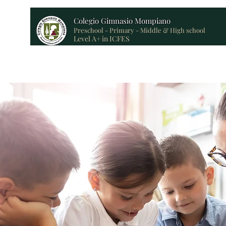
Colegio Gimnasio Mompiano
Preschool - Primary - Middle & High school
Level A+ in ICFES