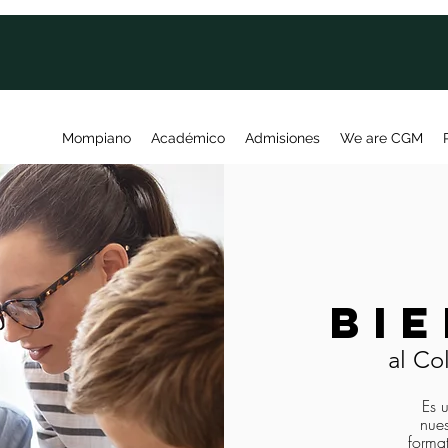
Mompiano
Académico
Admisiones
We are CGM
BI
al C
Es 
nues
forma