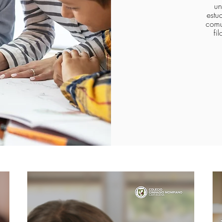
un
estu
comu
fi