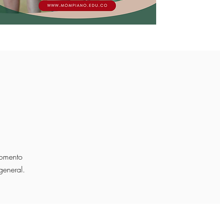
momento
general.