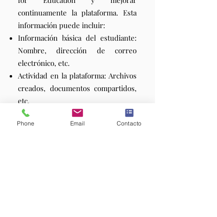
for Education y mejorar
continuamente la plataforma. Esta
información puede incluir:
Información básica del estudiante:
Nombre, dirección de correo
electrónico, etc.
Actividad en la plataforma: Archivos
creados, documentos compartidos,
etc.
Phone
Email
Contacto
¿Cómo protegeremos la
privacidad de sus hijos?
La privacidad de sus hijos es
nuestra máxima prioridad. Google
ha implementado medidas de
seguridad robustas para proteger la
información de los estudiantes.
Además, la institución establecerá