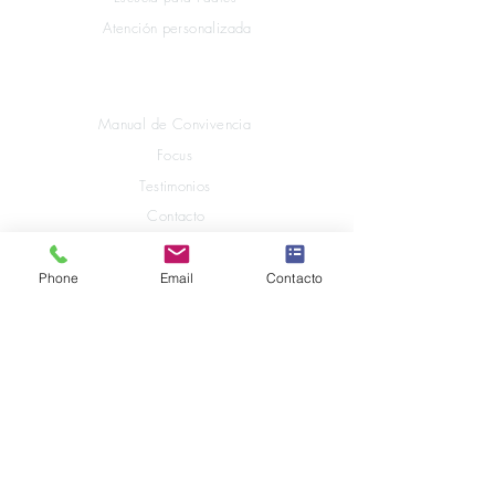
Atención personalizada
Explora Mompiano
Manual de Convivencia
Focus
Testimonios
Contacto
Phone
Email
Contacto
Enlaces Legales
Trabaja con nosotros
Política de Tratamiento de Datos Personales
Habeas Data
Uso del botiquin y medicinas
Google Workspace for
Education
Consentimiento Informado Uso