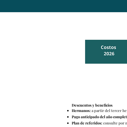
Descuentos y beneficios
Hermanos:
a partir del tercer h
Pago anticipado del año complet
Plan de referidos:
consulte por n