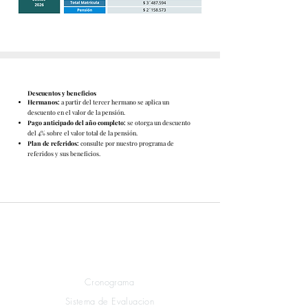
Descuentos y beneficios
Hermanos:
a partir del tercer hermano se aplica un
descuento en el valor de la pensión.
Pago anticipado del año completo:
se otorga un descuento
del 4% sobre el valor total de la pensión.
Plan de referidos:
consulte por nuestro programa de
referidos y sus beneficios.
Links rápidos
Estudiantes
Cronograma
Sistema de Evaluacion