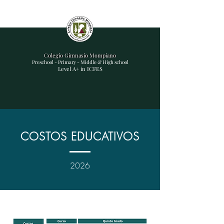
Colegio Gimnasio Mompiano
Preschool - Primary - Middle & High school
Level A+ in ICFES
COSTOS EDUCATIVOS
2026