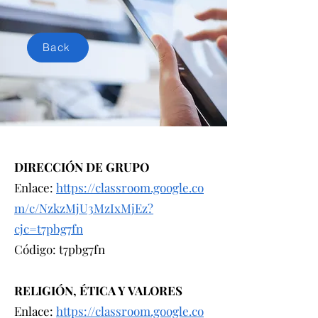
Classroom
Back
DIRECCIÓN DE GRUPO
Enlace:
https://classroom.google.co
m/c/NzkzMjU3MzIxMjEz?
cjc=t7pbg7fn
Código: t7pbg7fn
RELIGIÓN, ÉTICA Y VALORES
Enlace:
https://classroom.google.co