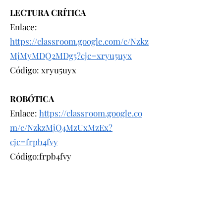
LECTURA CRÍTICA
Enlace:
https://classroom.google.com/c/Nzkz
MjMyMDQ2MDg5?cjc=xryu5uyx
Código: xryu5uyx
ROBÓTICA
Enlace:
https://classroom.google.co
m/c/NzkzMjQ4MzUxMzEx?
cjc=frpb4fvy
Código:
frpb4fvy