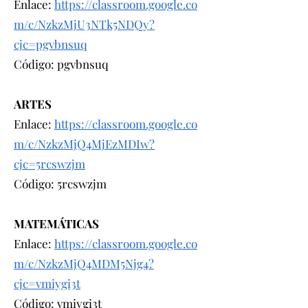
Enlace:
https://classroom.google.co
m/c/NzkzMjU3NTk5NDQy?
cjc=pgvbnsuq
Código: pgvbnsuq
ARTES
Enlace:
https://classroom.google.co
m/c/NzkzMjQ4MjEzMDIw?
cjc=5rcswzjm
Código: 5rcswzjm
MATEMÁTICAS
Enlace:
https://classroom.google.co
m/c/NzkzMjQ4MDM5Njg4?
cjc=vmiygi3t
Código: vmiygi3t