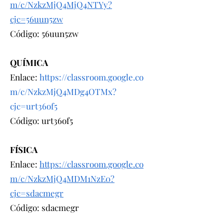
m/c/NzkzMjQ4MjQ4NTYy?
cjc=56uun5zw
Código: 56uun5zw
QUÍMICA
Enlace:
https://classroom.google.co
m/c/NzkzMjQ4MDg4OTMx?
cjc=urt36of5
Código: urt36of5
FÍSICA
Enlace:
https://classroom.google.co
m/c/NzkzMjQ4MDM1NzE0?
cjc=sdacmegr
Código: sdacmegr