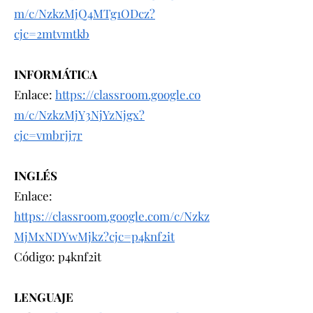
m/c/NzkzMjQ4MTg1ODcz?
cjc=2mtvmtkb
INFORMÁTICA
Enlace:
https://classroom.google.co
m/c/NzkzMjY3NjYzNjgx?
cjc=vmbrjj7r
INGLÉS
Enlace:
https://classroom.google.com/c/Nzkz
MjMxNDYwMjkz?cjc=p4knf2it
Código: p4knf2it
LENGUAJE