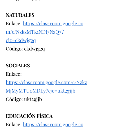
NATURALES
Enlace:
https://classroom.google.co
m/c/NzkzMTk1NDI3NzQ3?
cjc=ckdwjg2q
Código: ckdwjg2q
SOCIALES
Enlace:
https://classroom.google.com/c/Nzkz
MjMyMTU0MDEy?cjc=ukt2gjjb
Código: ukt2gjjb
EDUCACIÓN FÍSICA
Enlace:
https://classroom.google.co